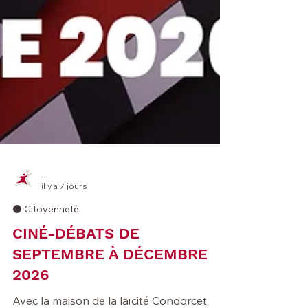
...
il y a 7 jours
⚫️ Citoyenneté
CINÉ-DÉBATS DE
SEPTEMBRE À DÉCEMBRE