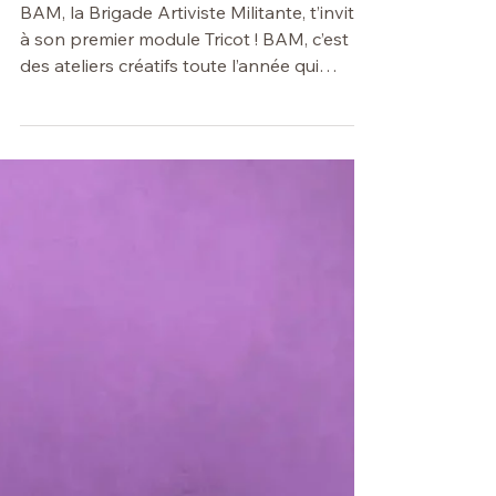
15 juil.
⚫️ Citoyenneté
BAM : BRIGADE ARTIVISTE
MILITANTE
BAM, la Brigade Artiviste Militante, t’invite
à son premier module Tricot ! BAM, c’est
des ateliers créatifs toute l’année qui
explorent différents modules. Tricot,
écriture, collage, broderie et bien plus
seront au programme. A travers un cycle
de 3 ateliers, on prend le temps de
découvrir le tricot, ses techniques de base,
mais aussi son histoire et ses luttes. On
crée ensuite ensemble nos propres
messages pour les faire exister dans
l'espace public. En pratique ?