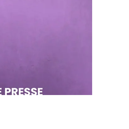
Justice, Annelies Verlinden, visant à
allonger le délai légal d’avortement de 12 à
14 semaines de grossesse, avec une
exception à 18 semaines pour les victimes
de viol, et à réduire le délai de réflexion
obligatoire de six à deux jours. Il est clair
que cette proposition ne se base sur
aucune des analyses et réalités du terrain
relatives à l’interruption volontaire de
grossesse (IVG) en Bel