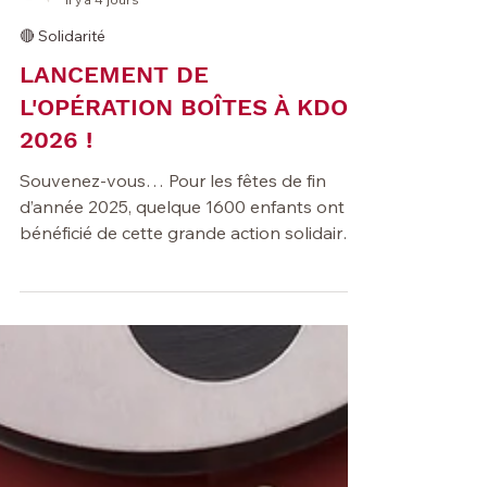
...
il y a 4 jours
🔴 Solidarité
LANCEMENT DE
L'OPÉRATION BOÎTES À KDO
2026 !
Souvenez-vous… Pour les fêtes de fin
d’année 2025, quelque 1600 enfants ont
bénéficié de cette grande action solidaire
orchestrée en Brabant wallon par La
Fabrique de Soi – Laïcité Brabant wallon.
Ils étaient répartis dans 42 institutions,
centres, maisons maternelles et CPAS de 6
communes du Brabant wallon. Ils seront
tout aussi nombreux en 2026 ! Pour cette
18e année consécutive, nous remercions
déjà les familles, jeunes, enfants, écoles,