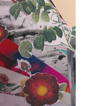
juridique, des associations ou
groupements de fait constituant une
menace grave et actuelle pour la sécurité
publique, la sécurité nationale ou l’ordre
démocratique et constitutionnel. Dans la
torpeur de l’été à nouveau, le
Gouvernement fédéral s’apprête donc à
avanc