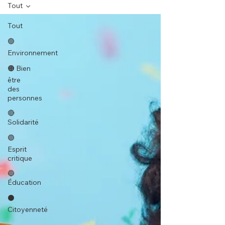
Tout
Tout
🟢
Environnement
🟠 Bien
être
des
personnes
🔴
Solidarité
🟣
Esprit
critique
🔵
Éducation
⚫️
Citoyenneté