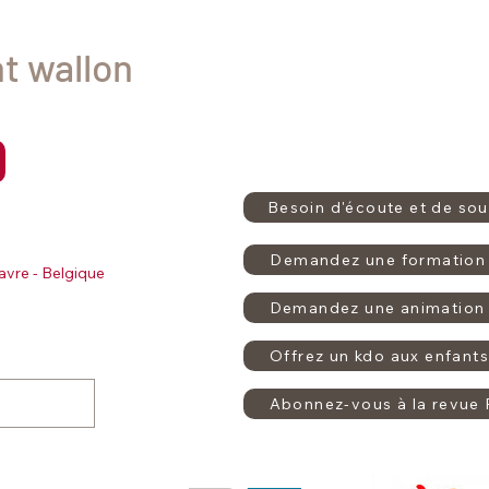
rmement
nt wallon
Besoin d'écoute et de sou
Demandez une formation 
avre - Belgique
Demandez une animation 
Offrez un kdo aux enfants
Abonnez-vous à la revue 