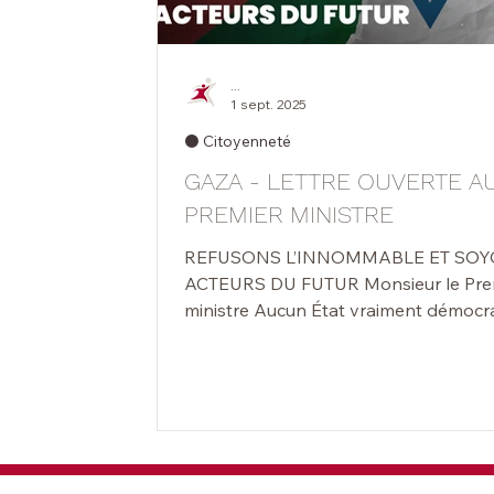
...
1 sept. 2025
⚫️ Citoyenneté
GAZA - LETTRE OUVERTE A
PREMIER MINISTRE
REFUSONS L’INNOMMABLE ET SO
ACTEURS DU FUTUR Monsieur le Premier
ministre Aucun État vraiment démocratique
ne peut se contenter d’assister à des
contre l’humanité qui se déroulent so
yeux. Aucun État ne peut se cacher derrière
l’absence de consensus entre pays
membres de l’Union Européenne. La
Belgique qui s’honore de défendre le 