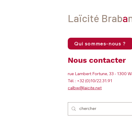
international, le droit humanitaire, les
Conventions de Genève doit agir fe
et concrètement pour que cessent
Laïcité Brab
a
Qui sommes-nous ?
Nous contacter
rue Lambert Fortune, 33 - 1300 W
Tél. : +32 (0)10/22.31.91
calbw@laicite.net