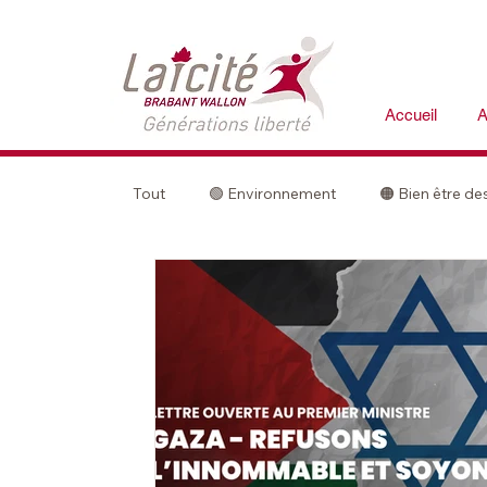
Accueil
A
Tout
🟢 Environnement
🟠 Bien être d