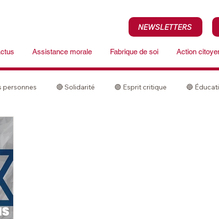
NEWSLETTERS
ctus
Assistance morale
Fabrique de soi
Action citoy
es personnes
🔴 Solidarité
🟣 Esprit critique
🔵 Éducat