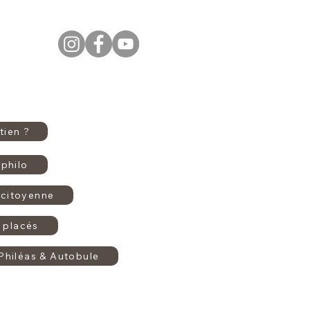
tien ?
philo
citoyenne
 placés
Philéas & Autobule