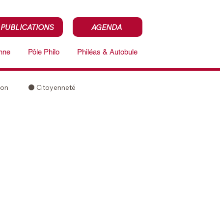
PUBLICATIONS
AGENDA
enne
Pôle Philo
Philéas & Autobule
ion
⚫️ Citoyenneté