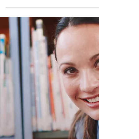
La plateforme Abortion Right dénonce la
proposition annoncée par la ministre de la
Justice, Annelies Verlinden, visant à
allonger le délai légal d’avortement de 12 à
14 semaines de grossesse, avec une
exception à 18 semaines pour les victimes
de viol, et à réduire le délai de réflexion
obligatoire de six à deux jours. Il est clair
que cette proposition ne se base sur
aucune des analyses et réalités du terrain
relatives à l’interruption volontaire de
grossesse (IVG) en Bel