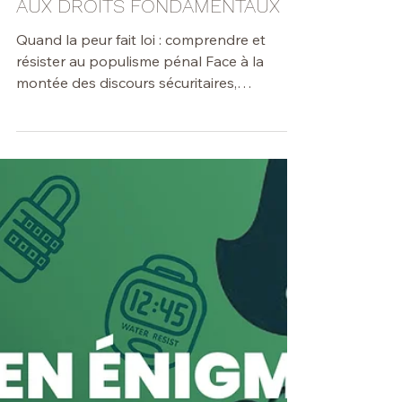
⚫️ Citoyenneté
LE POPULISME PÉNAL : ENTRE
INSTRUMENTALISATION
POLITIQUE, DÉRIVES
SÉCURITAIRES ET ATTEINTES
AUX DROITS FONDAMENTAUX
Quand la peur fait loi : comprendre et
résister au populisme pénal Face à la
montée des discours sécuritaires,
populistes et stigmatisants, ce colloque
propose une analyse critique du
populisme pénal et de ses effets concrets
sur la société, la Justice et les droits
fondamentaux. En croisant les regards de
juristes, praticien·nes, universitaires et
acteurs associatifs, la journée interrogera
les ressorts politiques, médiatiques et