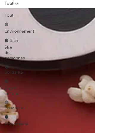
Tout
Tout
🟢
Environnement
🟠 Bien
être
des
personnes
🔴
Solidarité
🟣
Esprit
critique
🔵
Éducation
⚫️
Citoyenneté