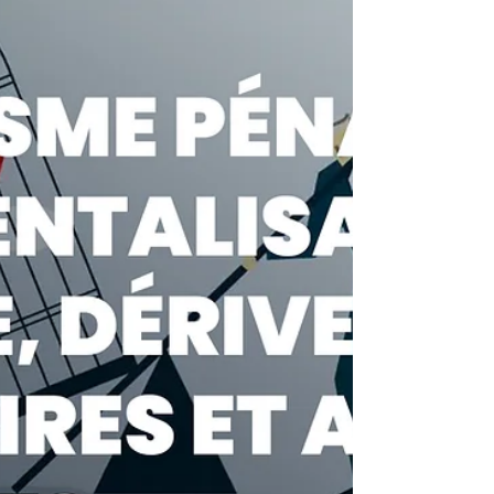
de Soi en vue de faciliter la transition «
Primaire-Secondaire » des enfants inscrits
à l’École de Devoirs. Il. Elle encadre
également le service de tutorat scolaire
ados-enfants Enfant-Adolescent
L’animateur.trice pédagogique assur