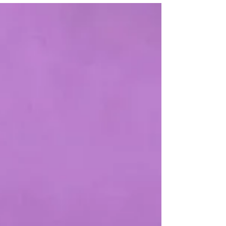
explorent différents modules. Tricot,
écriture, collage, broderie et bien plus
seront au programme. A travers un cycle
de 3 ateliers, on prend le temps de
découvrir le tricot, ses techniques de base,
mais aussi son histoire et ses luttes. On
crée ensuite ensemble nos propres
messages pour les faire exister dans
l'espace public. En pratique ?