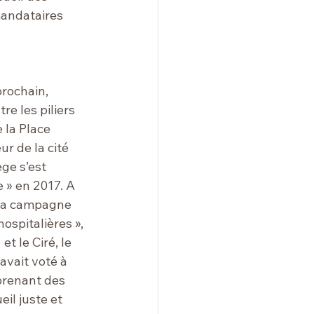
mandataires 
prochain, 
e les piliers 
 la Place 
r de la cité 
ge s’est 
e » en 2017
. A 
 la campagne 
ospitalières
 », 
t le Ciré, le 
avait voté à 
prenant des 
l juste et 