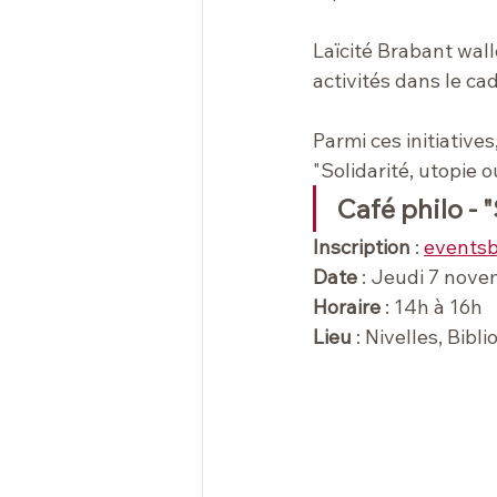
Laïcité Brabant wall
activités dans le c
Parmi ces initiative
"Solidarité, utopie 
Café philo - 
Inscription 
: 
eventsb
Date
 : Jeudi 7 nov
Horaire
 : 14h à 16h
Lieu
 : Nivelles, Bib