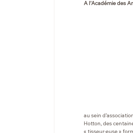
A l’Académie des Ar
au sein d’association
Hotton
, des centai
« tisseur·euse » for