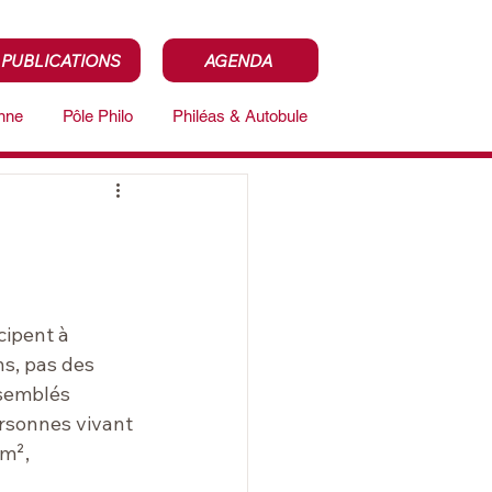
PUBLICATIONS
AGENDA
enne
Pôle Philo
Philéas & Autobule
cipent à 
ns, pas des 
semblés 
rsonnes vivant 
m², 