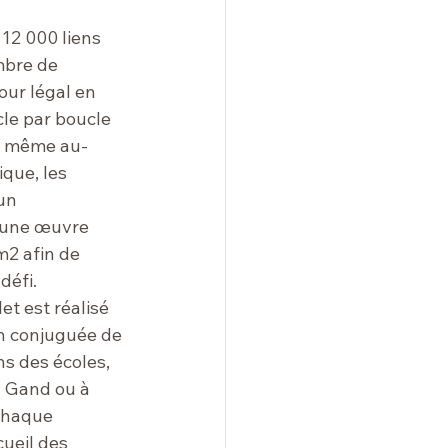
12 000 liens 
mbre de 
our légal en 
le par boucle 
e, même au-
ique, les 
un 
 une œuvre 
2 afin de 
défi.
let est réalisé 
on conjuguée de 
s des écoles, 
à Gand ou à 
Chaque 
ueil des 