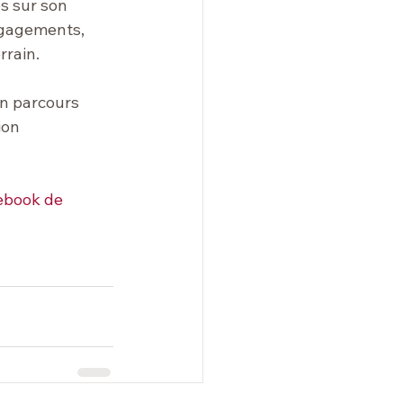
s sur son 
ngagements, 
rrain.
on parcours 
ion 
ebook de 