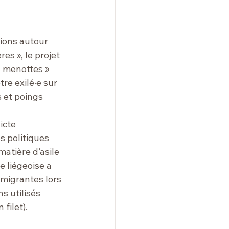
tions autour 
s », le projet 
s menottes » 
tre exilé·e sur 
s et poings 
icte 
s politiques 
atière d’asile 
e liégeoise a 
 migrantes lors 
s utilisés 
filet).