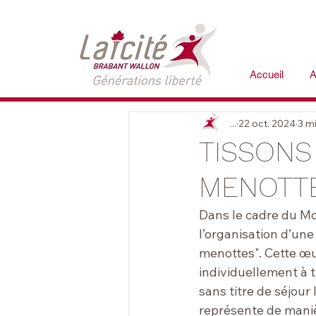
Accueil
A
...
22 oct. 2024
3 mi
TISSONS
MENOTT
Dans le cadre du Moi
l’organisation d’une 
menottes". Cette œu
individuellement à 
sans titre de séjour 
représente de maniè