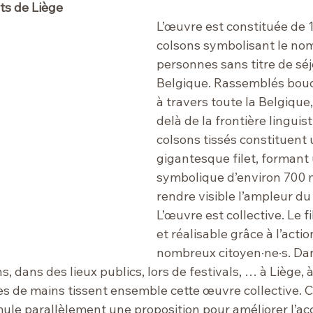
ts de Liège
L’œuvre est constituée de 1
colsons symbolisant le no
personnes sans titre de séj
Belgique. Rassemblés bouc
à travers toute la Belgiqu
delà de la frontière linguist
colsons tissés constituent 
gigantesque filet, formant
symbolique d’environ 700 m
rendre visible l’ampleur du 
L’œuvre est collective. Le fi
et réalisable grâce à l’acti
nombreux citoyen·ne·s. Dan
s, dans des lieux publics, lors de festivals, … à Liège, 
nes de mains tissent ensemble cette œuvre collective. 
mule parallèlement une proposition pour améliorer l’acc