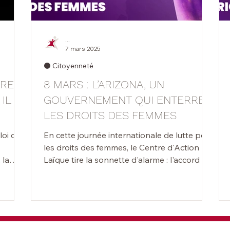
...
7 mars 2025
⚫️ Citoyenneté
RES,
8 MARS : L’ARIZONA, UN
IL
GOUVERNEMENT QUI ENTERRE
LES DROITS DES FEMMES
oi qui,
En cette journée internationale de lutte pour
les droits des femmes, le Centre d'Action
 la
Laïque tire la sonnette d'alarme : l'accord de
gou