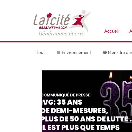
Accueil
A
Tout
🟢 Environnement
🟠 Bien être d