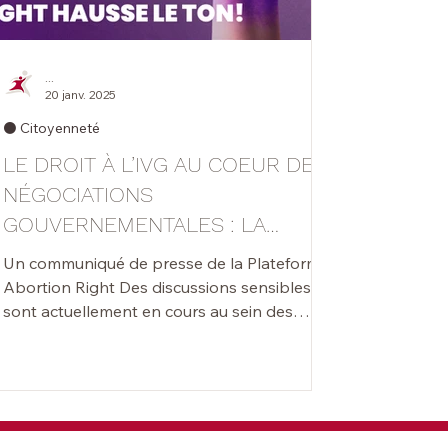
...
20 janv. 2025
⚫️ Citoyenneté
LE DROIT À L’IVG AU COEUR DES
NÉGOCIATIONS
GOUVERNEMENTALES : LA
PLATEFORME ABORTION RIGHT
Un communiqué de presse de la Plateforme
HAUSSE LE TON !
Abortion Right Des discussions sensibles
sont actuellement en cours au sein des
négociations pou