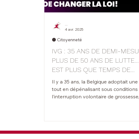
...
4 avr. 2025
⚫️ Citoyenneté
IVG : 35 ANS DE DEMI-MESU
PLUS DE 50 ANS DE LUTTE… 
EST PLUS QUE TEMPS DE
CHANGER LA LOI !
Il y a 35 ans, la Belgique adoptait une l
tout en dépénalisant sous conditions
l’interruption volontaire de grossesse,
maintenait