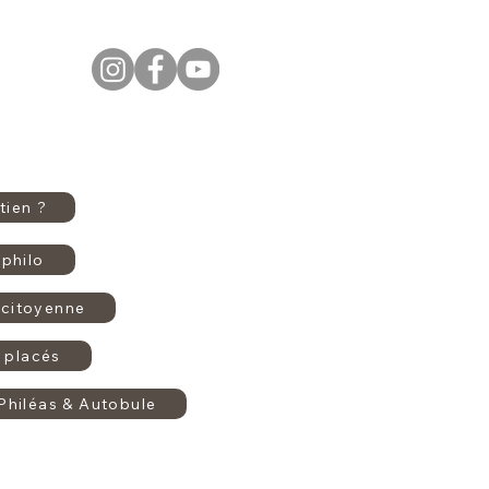
tien ?
philo
citoyenne
 placés
Philéas & Autobule