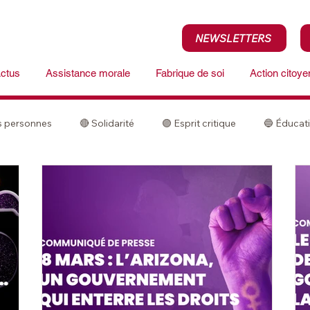
NEWSLETTERS
ctus
Assistance morale
Fabrique de soi
Action citoy
es personnes
🔴 Solidarité
🟣 Esprit critique
🔵 Éducat