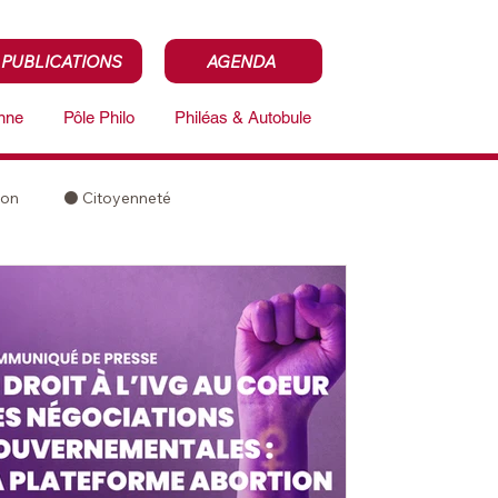
PUBLICATIONS
AGENDA
enne
Pôle Philo
Philéas & Autobule
ion
⚫️ Citoyenneté