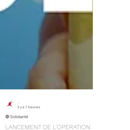
...
il y a 7 heures
🔴 Solidarité