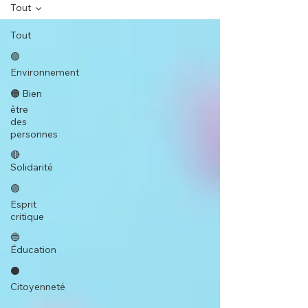
Tout
Tout
🟢
Environnement
🟠 Bien
être
des
personnes
🔴
Solidarité
🟣
Esprit
critique
🔵
Éducation
⚫️
Citoyenneté