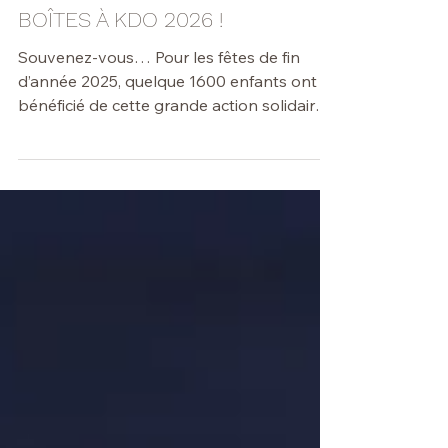
LANCEMENT DE L'OPÉRATION
BOÎTES À KDO 2026 !
Souvenez-vous… Pour les fêtes de fin
d’année 2025, quelque 1600 enfants ont
bénéficié de cette grande action solidaire
orchestrée en Brabant wallon par La
Fabrique de Soi – Laïcité Brabant wallon.
Ils étaient répartis dans 42 institutions,
centres, maisons maternelles et CPAS de 6
communes du Brabant wallon. Ils seront
tout aussi nombreux en 2026 ! Pour cette
18e année consécutive, nous remercions
déjà les familles, jeunes, enfants, écoles,
associations, clubs de sport,