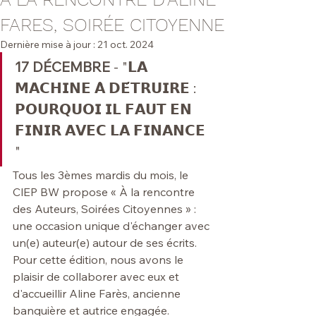
FARES, SOIRÉE CITOYENNE
Dernière mise à jour :
21 oct. 2024
17 DÉCEMBRE
 - "𝗟𝗔 
𝗠𝗔𝗖𝗛𝗜𝗡𝗘 𝗔̀ 𝗗𝗘́𝗧𝗥𝗨𝗜𝗥𝗘 : 
𝗣𝗢𝗨𝗥𝗤𝗨𝗢𝗜 𝗜𝗟 𝗙𝗔𝗨𝗧 𝗘𝗡 
𝗙𝗜𝗡𝗜𝗥 𝗔𝗩𝗘𝗖 𝗟𝗔 𝗙𝗜𝗡𝗔𝗡𝗖𝗘 
" 
Tous les 3èmes mardis du mois, le 
ClEP BW propose « À la rencontre 
des Auteurs, Soirées Citoyennes » : 
une occasion unique d'échanger avec 
un(e) auteur(e) autour de ses écrits. 
Pour cette édition, nous avons le 
plaisir de collaborer avec eux et 
d'accueillir Aline Farès, ancienne 
banquière et autrice engagée.