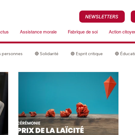
NEWSLETTERS
ctus
Assistance morale
Fabrique de soi
Action citoy
es personnes
🔴 Solidarité
🟣 Esprit critique
🔵 Éducat