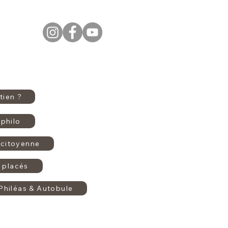
tien ?
philo
citoyenne
 placés
Philéas & Autobule