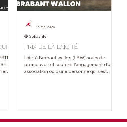
...
15 mai 2024
🔴 Solidarité
OUR
PRIX DE LA LAÏCITÉ
Laïcité Brabant wallon (LBW) souhaite
 🎉
promouvoir et soutenir l’engagement d’une
mier
association ou d’une personne qui s’est
distinguée par son a
rit
d ? Tu
les
ien :
nutes
t décal