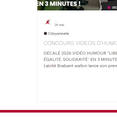
...
26 mai
⚫️ Citoyenneté
CONCOURS VIDEOS D'HUM
DÉCALÉ 2026 VIDÉO HUMOUR "LIBERTÉ,
ÉGALITÉ, SOLIDARITÉ" EN 3 MINUTES !
Laïcité Brabant wallon lance son pre
concours de vidéos d’humour. L’époque a de
quoi faire peur, mais armé·e de ton esp
critique tu veux prendre le contre-pie
te sens capable de nous faire rire sur 
valeurs que nous défendons au quotid
liberté, égalité, solidarité ? Tu as 3 mi
pour nous le prouver ! Tous les styles sont
permis mais la création la plus drôle e