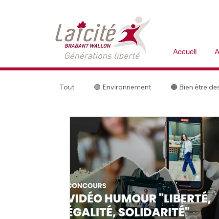
Accueil
A
Tout
🟢 Environnement
🟠 Bien être d