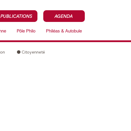
PUBLICATIONS
AGENDA
enne
Pôle Philo
Philéas & Autobule
ion
⚫️ Citoyenneté