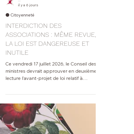
...
il y a 6 jours
⚫️ Citoyenneté
INTERDICTION DES
ASSOCIATIONS : MÊME REVUE,
LA LOI EST DANGEREUSE ET
INUTILE
Ce vendredi 17 juillet 2026, le Conseil des
ministres devrait approuver en deuxième
lecture l’avant-projet de loi relatif à
l’interdiction administrative des personnes
morales, des sociétés sans personnalité
juridique, des associations ou
groupements de fait constituant une