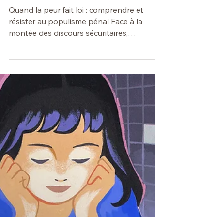
11 mars
⚫️ Citoyenneté
LE POPULISME PÉNAL : ENTRE
INSTRUMENTALISATION
POLITIQUE, DÉRIVES
SÉCURITAIRES ET ATTEINTES
AUX DROITS FONDAMENTAUX
Quand la peur fait loi : comprendre et
résister au populisme pénal Face à la
montée des discours sécuritaires,
populistes et stigmatisants, ce colloque
propose une analyse critique du
populisme pénal et de ses effets concrets
sur la société, la Justice et les droits
fondamentaux. En croisant les regards de
juristes, praticien·nes, universitaires et