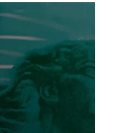
🟣 Esprit critique
RETROUVEZ PHILÉAS &
AUTOBULE À LA FOIRE DU
LIVRE DE BRUXELLES 2026 !
La Foire du Livre approche et cette année,
Philéas & Autobule y célèbre ses 20 ans
avec plusieurs animations et rencontres au
programme ! 🥳🎂 📚 Retrouvez-nous cette
année au stand n°104 (Hall 1) — nous
serons ravis de vous y accueillir et
d’échanger avec vous ! Jeudi 26 mars
Atelier philo auprès d'une classe d'enfants
Événement sur inscription pour les
scolaires uniquement
https://flb.be/journees-professionnelles-
jeunesse/ Animé par Camille Vercruysse À
13h /�