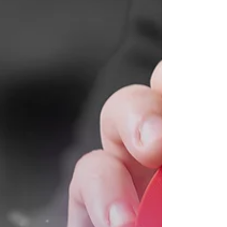
communes du Brabant wallon. Ils seront
tout aussi nombreux en 2026 ! Pour cette
18e année consécutive, nous remercions
déjà les familles, jeunes, enfants, écoles,
associations, clubs de sport,