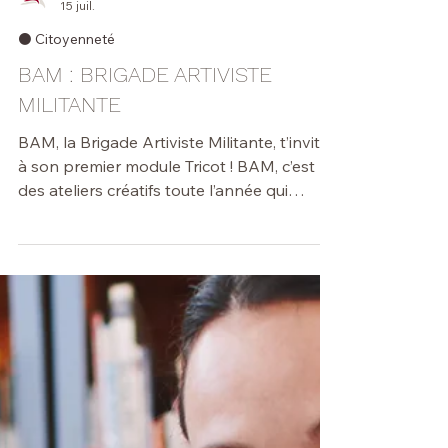
...
15 juil.
⚫️ Citoyenneté
BAM : BRIGADE ARTIVISTE
MILITANTE
BAM, la Brigade Artiviste Militante, t’invite
à son premier module Tricot ! BAM, c’est
des ateliers créatifs toute l’année qui
explorent différents modules. Tricot,
écriture, collage, broderie et bien plus
seront au programme. A travers un cycle
de 3 ateliers, on prend le temps de
découvrir le tricot, ses techniques de base,