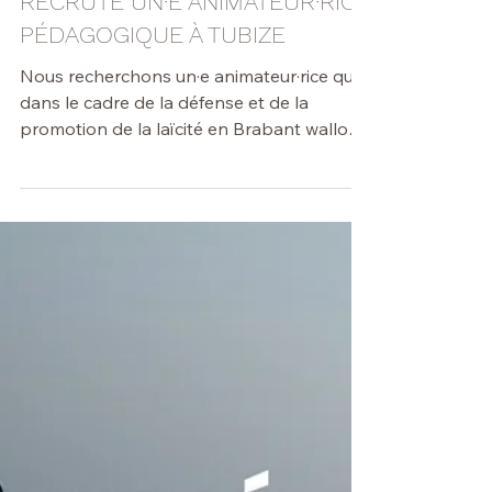
...
28 mai
🔵 Éducation
LE CONSEIL CENTRAL LAÏQUE
RECRUTE UN·E ANIMATEUR·RICE
PÉDAGOGIQUE À TUBIZE
Nous recherchons un·e animateur·rice qui
dans le cadre de la défense et de la
promotion de la laïcité en Brabant wallon,
assume la préparation et l’animation
d’activités pédagogiques (principalement
ateliers et stages) au sein de La Fabrique
de Soi en vue de faciliter la transition «
Primaire-Secondaire » des enfants inscrits
à l’École de Devoirs. Il. Elle encadre