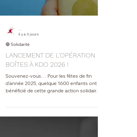
...
il y a 3 jours
🔴 Solidarité
LANCEMENT DE L'OPÉRATION
BOÎTES À KDO 2026 !
Souvenez-vous… Pour les fêtes de fin
d’année 2025, quelque 1600 enfants ont
bénéficié de cette grande action solidaire
orchestrée en Brabant wallon par La
Fabrique de Soi – Laïcité Brabant wallon.
Ils étaient répartis dans 42 institutions,
centres, maisons maternelles et CPAS de 6