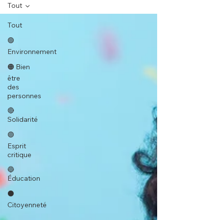
Tout
Tout
🟢
Environnement
🟠 Bien
être
des
personnes
🔴
Solidarité
🟣
Esprit
critique
🔵
Éducation
⚫️
Citoyenneté